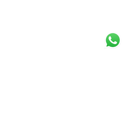
ágina inicial
RECI: 45922-J
s valores, condições e disponibilidade dos imóveis estão