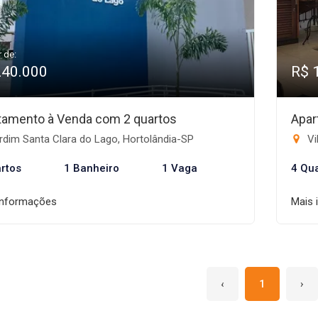
r de:
240.000
R$ 
tamento à Venda com 2 quartos
Apar
dim Santa Clara do Lago, Hortolândia-SP
Vi
rtos
1 Banheiro
1 Vaga
4 Qu
informações
Mais 
‹
1
›