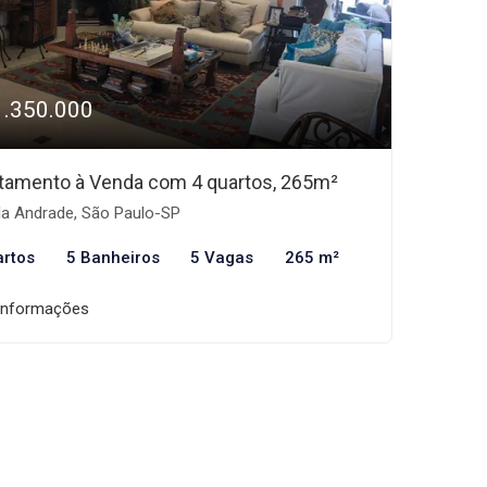
1.350.000
tamento à Venda com 4 quartos, 265m²
la Andrade, São Paulo-SP
artos
5 Banheiros
5 Vagas
265 m²
informações