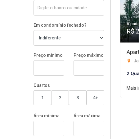
A parti
Em condomínio fechado?
R$ 
Apar
Preço mínimo
Preço máximo
Jar
2 Qua
Quartos
Mais 
1
2
3
4+
Área mínima
Área máxima