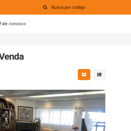
Fale conosco
 Venda
Mostrar resultados em 
Mostrar resultad