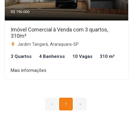
R$ 790.000
Imóvel Comercial à Venda com 3 quartos,
310m²
Jardim Tangará, Araraquara-SP
3 Quartos
4 Banheiros
10 Vagas
310 m²
Mais informações
‹
1
›