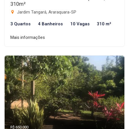
310m²
Jardim Tangará, Araraquara-SP
3 Quartos
4 Banheiros
10 Vagas
310 m²
Mais informações
R$ 650.000