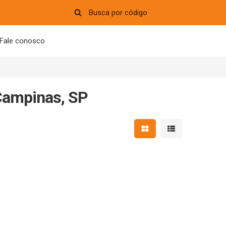
Fale conosco
Campinas, SP
Mostrar resultados em 
Mostrar resultad