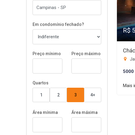
Em condomínio fechado?
R$ 
Chác
Preço mínimo
Preço máximo
Ja
5000
Quartos
Mais 
1
2
3
4+
Área mínima
Área máxima