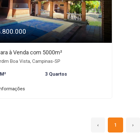
5.800.000
ara à Venda com 5000m²
rdim Boa Vista, Campinas-SP
 M²
3 Quartos
informações
‹
1
›