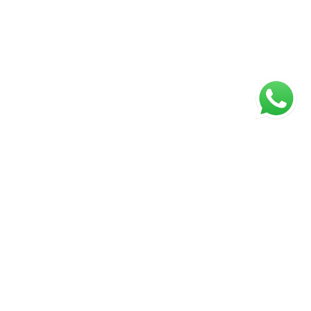
ágina inicial
RECI: 45922-J
s valores, condições e disponibilidade dos imóveis estão