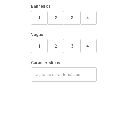
Banheiros
1
2
3
4+
Vagas
1
2
3
4+
Características