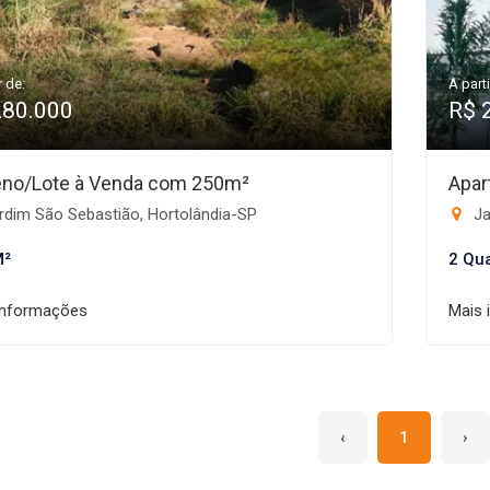
r de:
A parti
280.000
R$ 
eno/Lote à Venda com 250m²
Apar
rdim São Sebastião, Hortolândia-SP
Ja
M²
2 Qu
informações
Mais 
‹
1
›