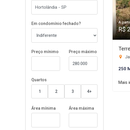
A parti
Em condomínio fechado?
R$ 
Terr
Preço mínimo
Preço máximo
Ja
250 
Quartos
Mais 
1
2
3
4+
Área mínima
Área máxima