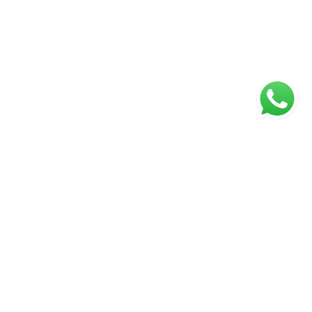
ágina inicial
RECI: 45922-J
s valores, condições e disponibilidade dos imóveis estão