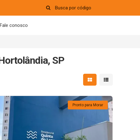
Fale conosco
Hortolândia, SP
Mostrar resultados em 
Mostrar resultad
Pronto para Morar