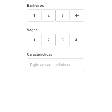
Banheiros
1
2
3
4+
Vagas
1
2
3
4+
Características