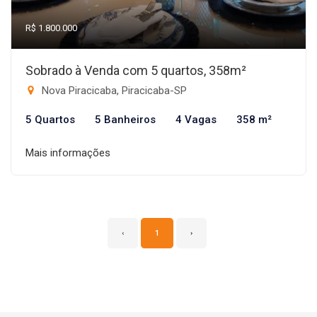
R$ 1.800.000
Sobrado à Venda com 5 quartos, 358m²
Nova Piracicaba, Piracicaba-SP
5 Quartos
5 Banheiros
4 Vagas
358 m²
Mais informações
‹
1
›