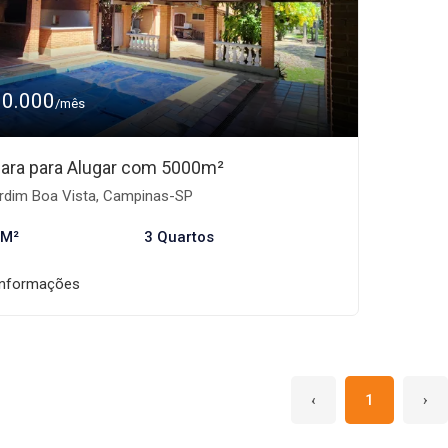
30.000
/mês
ara para Alugar com 5000m²
rdim Boa Vista, Campinas-SP
 M²
3 Quartos
informações
‹
1
›