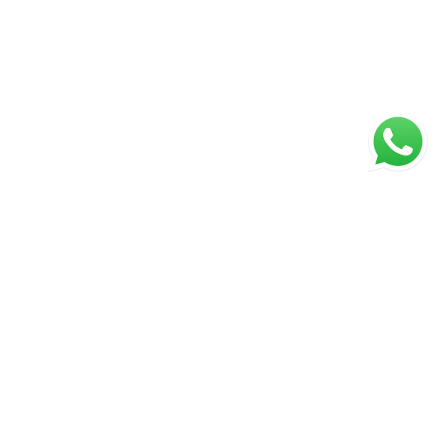
ágina inicial
RECI: 45922-J
s valores, condições e disponibilidade dos imóveis estão