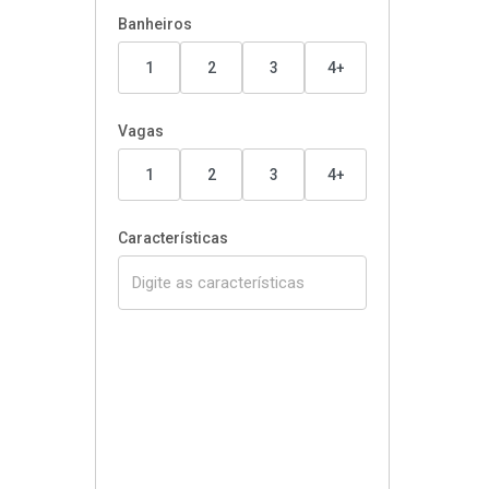
Banheiros
1
2
3
4+
Vagas
1
2
3
4+
Características