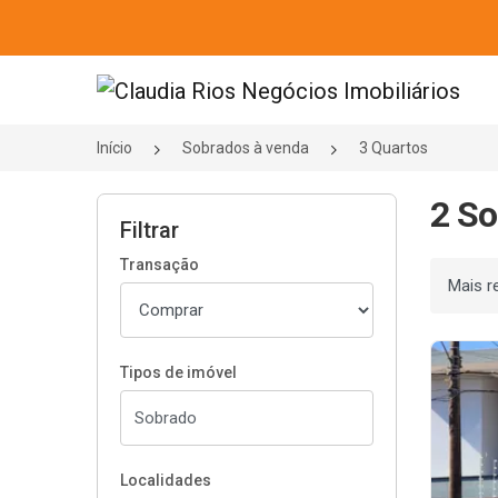
Página inicial
Início
Sobrados à venda
3 Quartos
2 So
Filtrar
Transação
Ordenar
Tipos de imóvel
Localidades