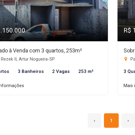
1.150.000
R$ 
ado à Venda com 3 quartos, 253m²
Sobr
Rezek II, Artur Nogueira-SP
Pa
rtos
3 Banheiros
2 Vagas
253 m²
3 Qu
informações
Mais 
‹
1
›