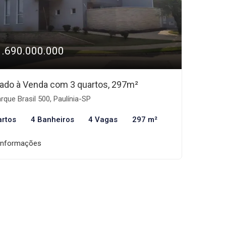
1.690.000.000
ado à Venda com 3 quartos, 297m²
rque Brasil 500, Paulínia-SP
artos
4 Banheiros
4 Vagas
297 m²
informações