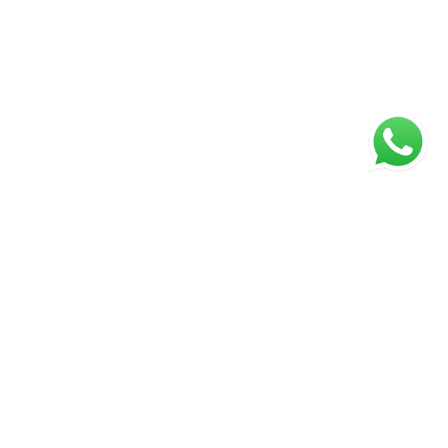
ágina inicial
RECI: 45922-J
s valores, condições e disponibilidade dos imóveis estão