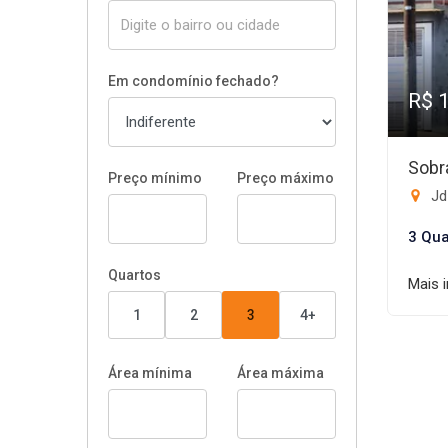
Em condomínio fechado?
R$ 
Sobr
Preço mínimo
Preço máximo
Jd 
3 Qua
Quartos
Mais 
1
2
3
4+
Área mínima
Área máxima