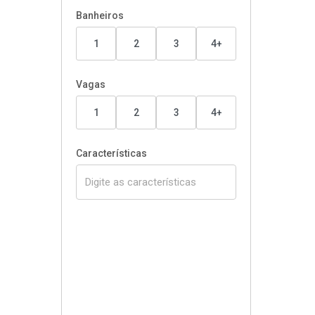
Banheiros
1
2
3
4+
Vagas
1
2
3
4+
Características