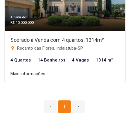
A partir de:
R$ 10.000.000
Sobrado à Venda com 4 quartos, 1314m²
Recanto das Flores, Indaiatuba-SP
4 Quartos
14 Banheiros
4 Vagas
1314 m²
Mais informações
‹
1
›