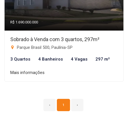
R$ 1.690.000.000
Sobrado à Venda com 3 quartos, 297m²
Parque Brasil 500, Paulínia-SP
3 Quartos
4 Banheiros
4 Vagas
297 m²
Mais informações
‹
1
›