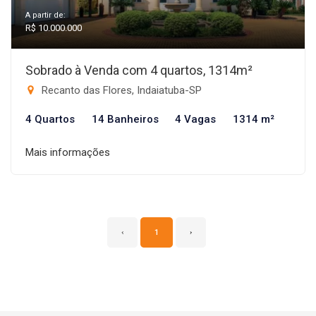
A partir de:
R$ 10.000.000
Sobrado à Venda com 4 quartos, 1314m²
Recanto das Flores, Indaiatuba-SP
4 Quartos
14 Banheiros
4 Vagas
1314 m²
Mais informações
‹
1
›