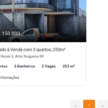
1.150.000
ado à Venda com 3 quartos, 253m²
Rezek II, Artur Nogueira-SP
rtos
3 Banheiros
2 Vagas
253 m²
informações
‹
1
›