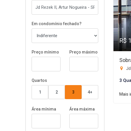
Em condomínio fechado?
R$ 
Preço mínimo
Preço máximo
Sobr
Jd 
3 Qua
Quartos
1
2
3
4+
Mais 
Área mínima
Área máxima