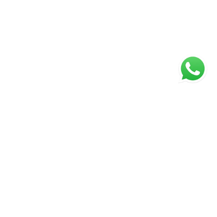
ágina inicial
RECI: 45922-J
s valores, condições e disponibilidade dos imóveis estão