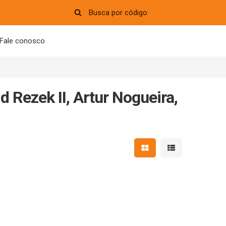
Fale conosco
 Rezek II, Artur Nogueira,
Mostrar resultados em 
Mostrar resultad