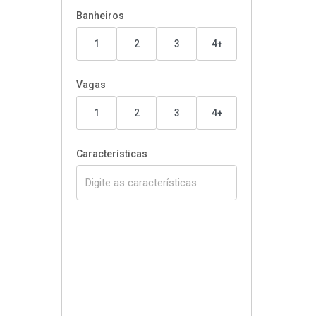
Banheiros
1
2
3
4+
Vagas
1
2
3
4+
Características