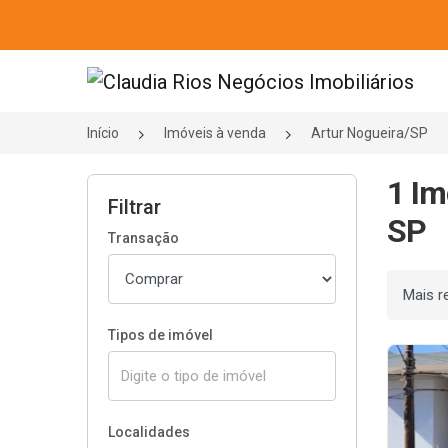
Página inicial
Início
Imóveis à venda
Artur Nogueira/SP
1 Im
Filtrar
SP
Transação
Ordenar
Tipos de imóvel
Localidades